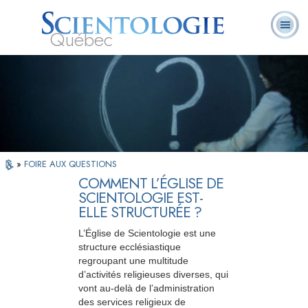
Québec
À
Qu’est-ce que la
Ministres
Foire aux
notre
L. Ron Hubbard
Livres
Scientologie ?
volontaires
questions
sujet
»
FOIRE AUX QUESTIONS
COMMENT L’ÉGLISE DE
SCIENTOLOGIE EST-
ELLE STRUCTURÉE ?
L’Église de Scientologie est une
structure ecclésiastique
regroupant une multitude
d’activités religieuses diverses, qui
vont au-delà de l’administration
des services religieux de