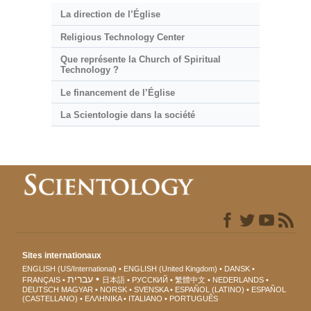
La direction de l’Église
Religious Technology Center
Que représente la Church of Spiritual
Technology ?
Le financement de l’Église
La Scientologie dans la société
Sites internationaux
ENGLISH (US/International)
ENGLISH (United Kingdom)
DANSK
עברית
FRANÇAIS
日本語
РУССКИЙ
繁體中文
NEDERLANDS
DEUTSCH
MAGYAR
NORSK
SVENSKA
ESPAÑOL (LATINO)
ESPAÑOL
(CASTELLANO)
ΕΛΛΗΝΙΚA
ITALIANO
PORTUGUÊS