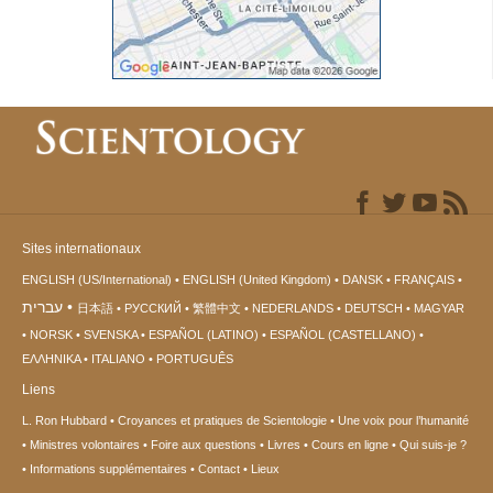
Sites internationaux
ENGLISH (US/International)
ENGLISH (United Kingdom)
DANSK
FRANÇAIS
עברית
日本語
РУССКИЙ
繁體中文
NEDERLANDS
DEUTSCH
MAGYAR
NORSK
SVENSKA
ESPAÑOL (LATINO)
ESPAÑOL (CASTELLANO)
ΕΛΛΗΝΙΚA
ITALIANO
PORTUGUÊS
Liens
L. Ron Hubbard
Croyances et pratiques de Scientologie
Une voix pour l’humanité
Ministres volontaires
Foire aux questions
Livres
Cours en ligne
Qui suis-je ?
Informations supplémentaires
Contact
Lieux