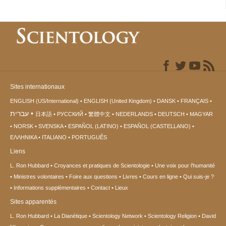
Sites internationaux
ENGLISH (US/International)
ENGLISH (United Kingdom)
DANSK
FRANÇAIS
עברית
日本語
РУССКИЙ
繁體中文
NEDERLANDS
DEUTSCH
MAGYAR
NORSK
SVENSKA
ESPAÑOL (LATINO)
ESPAÑOL (CASTELLANO)
ΕΛΛΗΝΙΚA
ITALIANO
PORTUGUÊS
Liens
L. Ron Hubbard
Croyances et pratiques de Scientologie
Une voix pour l’humanité
Ministres volontaires
Foire aux questions
Livres
Cours en ligne
Qui suis-je ?
Informations supplémentaires
Contact
Lieux
Sites apparentés
L. Ron Hubbard
La Dianétique
Scientology Network
Scientology Religion
David