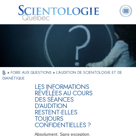
Québec
À
Qu’est-ce que la
Ministres
Foire aux
notre
L. Ron Hubbard
Livres
Scientologie ?
volontaires
questions
sujet
»
FOIRE AUX QUESTIONS
»
L’AUDITION DE SCIENTOLOGIE ET DE
DIANÉTIQUE
LES INFORMATIONS
RÉVÉLÉES AU COURS
DES SÉANCES
D’AUDITION
RESTENT-ELLES
TOUJOURS
CONFIDENTIELLES ?
Absolument. Sans exception.