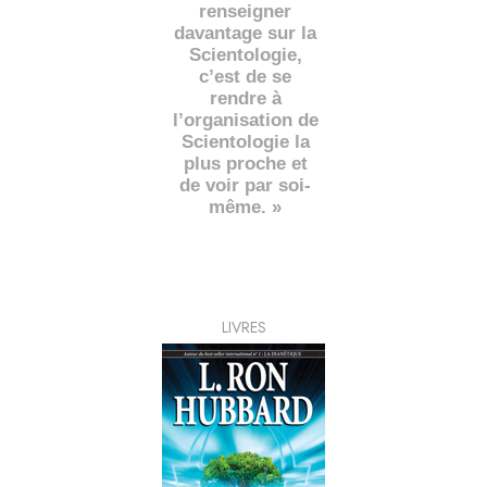
renseigner
davantage sur la
Scientologie,
c’est de se
rendre à
l’organisation de
Scientologie la
plus proche et
de voir par soi-
même. »
LIVRES