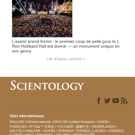
L’avenir prend forme : le premier coup de pelle pour le L.
Ron Hubbard Hall est donné — un monument unique en
son genre
voir d’autres articles >
Sites internationaux
ENGLISH (US/International)
ENGLISH (United Kingdom)
DANSK
עברית
FRANÇAIS
日本語
РУССКИЙ
繁體中文
NEDERLANDS
DEUTSCH
MAGYAR
NORSK
SVENSKA
ESPAÑOL (LATINO)
ESPAÑOL
(CASTELLANO)
ΕΛΛΗΝΙΚA
ITALIANO
PORTUGUÊS