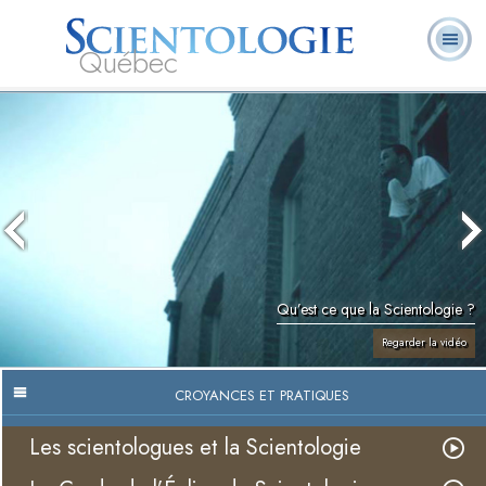
Québec
À
Qu’est-ce que la
Ministres
Foire aux
notre
L. Ron Hubbard
Livres
Scientologie ?
volontaires
questions
sujet
Qu’est ce que la Scientologie ?
Regarder la vidéo
CROYANCES ET PRATIQUES
Les scientologues et la Scientologie