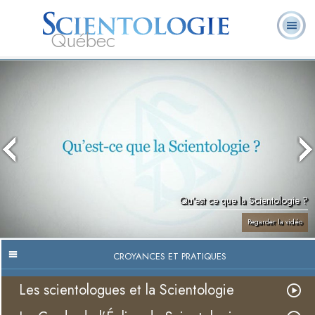
Québec
À
Qu’est-ce que la
Ministres
Foire aux
notre
L. Ron Hubbard
Livres
Scientologie ?
volontaires
questions
sujet
Qu’est ce que la Scientologie ?
Regarder la vidéo
CROYANCES ET PRATIQUES
Les scientologues et la Scientologie