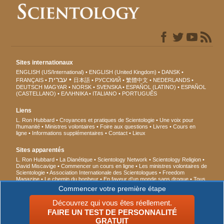
Sites internationaux
ENGLISH (US/International)
ENGLISH (United Kingdom)
DANSK
עברית
FRANÇAIS
日本語
РУССКИЙ
繁體中文
NEDERLANDS
DEUTSCH
MAGYAR
NORSK
SVENSKA
ESPAÑOL (LATINO)
ESPAÑOL
(CASTELLANO)
ΕΛΛΗΝΙΚA
ITALIANO
PORTUGUÊS
Liens
L. Ron Hubbard
Croyances et pratiques de Scientologie
Une voix pour
l’humanité
Ministres volontaires
Foire aux questions
Livres
Cours en
ligne
Informations supplémentaires
Contact
Lieux
Sites apparentés
L. Ron Hubbard
La Dianétique
Scientology Network
Scientology Religion
David Miscavige
Commencer un cours en ligne
Les ministres volontaires de
Scientologie
Association Internationale des Scientologues
Freedom
Magazine
Le chemin du bonheur
En faveur d’un monde sans drogue
Tous
unis pour les droits de l’Homme
Des jeunes pour les droits de l’Homme
Commencer votre première étape
Commission des Citoyens pour les Droits de l’Homme
Découvrez qui vous êtes réellement.
FAIRE UN TEST DE PERSONNALITÉ
© 2026 Church of Scientology International. Tous droits de reproduction et
d’adaptation réservés.
Avis de confidentialité
•
Politique en matière de cookies
•
GRATUIT
Conditions d’utilisation
•
Mentions légales