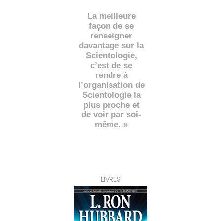
La meilleure
façon de se
renseigner
davantage sur la
Scientologie,
c’est de se
rendre à
l’organisation de
Scientologie la
plus proche et
de voir par soi-
même. »
LIVRES