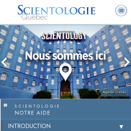
Québec
À
Qu’est-ce que la
Ministres
Foire aux
notre
L. Ron Hubbard
Livres
Scientologie ?
volontaires
questions
sujet
Regarder la vidéo
SCIENTOLOGIE :
NOTRE AIDE
INTRODUCTION