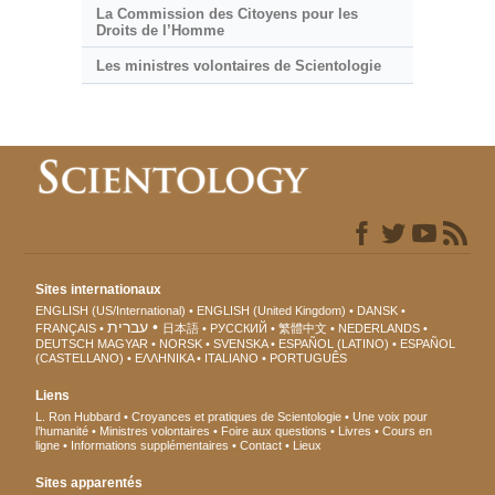
La Commission des Citoyens pour les
Droits de l’Homme
Les ministres volontaires de Scientologie
Sites internationaux
ENGLISH (US/International)
ENGLISH (United Kingdom)
DANSK
עברית
FRANÇAIS
日本語
РУССКИЙ
繁體中文
NEDERLANDS
DEUTSCH
MAGYAR
NORSK
SVENSKA
ESPAÑOL (LATINO)
ESPAÑOL
(CASTELLANO)
ΕΛΛΗΝΙΚA
ITALIANO
PORTUGUÊS
Liens
L. Ron Hubbard
Croyances et pratiques de Scientologie
Une voix pour
l’humanité
Ministres volontaires
Foire aux questions
Livres
Cours en
ligne
Informations supplémentaires
Contact
Lieux
Sites apparentés