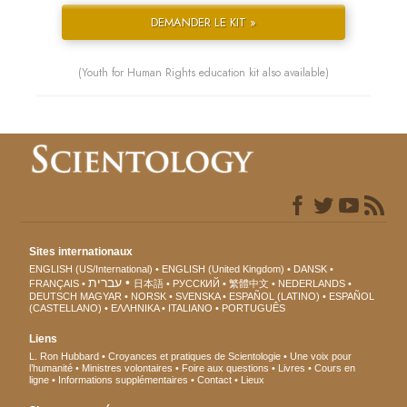
DEMANDER LE KIT »
(Youth for Human Rights education kit also available)
Sites internationaux
ENGLISH (US/International)
ENGLISH (United Kingdom)
DANSK
עברית
FRANÇAIS
日本語
РУССКИЙ
繁體中文
NEDERLANDS
DEUTSCH
MAGYAR
NORSK
SVENSKA
ESPAÑOL (LATINO)
ESPAÑOL
(CASTELLANO)
ΕΛΛΗΝΙΚA
ITALIANO
PORTUGUÊS
Liens
L. Ron Hubbard
Croyances et pratiques de Scientologie
Une voix pour
l’humanité
Ministres volontaires
Foire aux questions
Livres
Cours en
ligne
Informations supplémentaires
Contact
Lieux