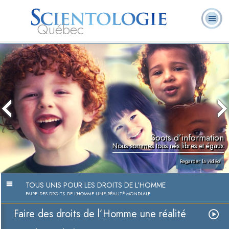
Québec
À
Qu’est-ce que la
Ministres
Foire aux
notre
L. Ron Hubbard
Livres
Scientologie ?
volontaires
questions
sujet
Spots d’information
Nous sommes tous nés libres et égaux
Regarder la vidéo
TOUS UNIS POUR LES DROITS DE L’HOMME
FAIRE DES DROITS DE L’HOMME UNE RÉALITÉ MONDIALE
Faire des droits de l’Homme une réalité