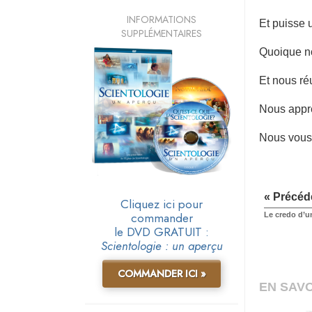
INFORMATIONS
Et puisse 
SUPPLÉMENTAIRES
Quoique no
Et nous ré
Nous appré
Nous vous 
« Précéd
Cliquez ici pour
commander
Le credo d’u
le DVD GRATUIT :
Scientologie : un aperçu
COMMANDER ICI »
EN SAVO