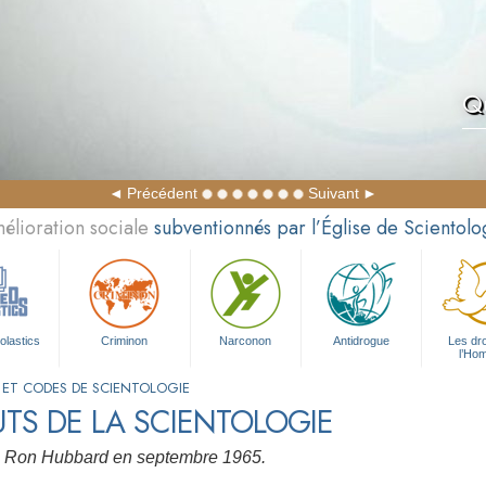
Qu
Précédent
Suivant
élioration sociale
subventionnés par l’Église de Scientolo
olastics
Criminon
Narconon
Antidrogue
Les dro
l’Ho
 ET CODES DE SCIENTOLOGIE
UTS DE LA SCIENTOLOGIE
L. Ron Hubbard en septembre 1965.