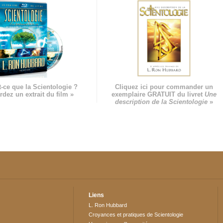
-ce que la Scientologie ?
Cliquez ici pour commander un
rdez un extrait du film »
exemplaire GRATUIT du livret
Une
description de la Scientologie
»
Liens
L. Ron Hubbard
Croyances et pratiques de Scientologie