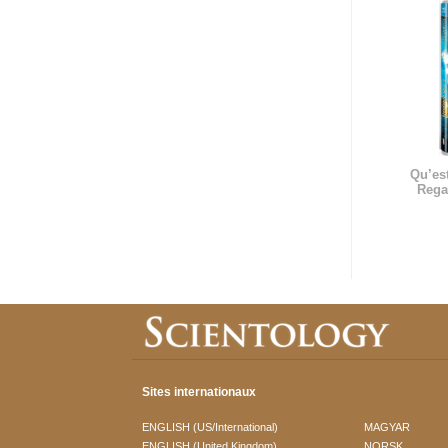
Qu’est
Rega
Sites internationaux
ENGLISH (US/International)
MAGYAR
ENGLISH (United Kingdom)
NORSK