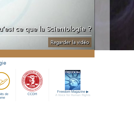
’est ce que la Scientologie ?
Regarder la vidéo
gie
Freedom Magazine
▶
its de
CCDH
A Voice for Human Rights
mme