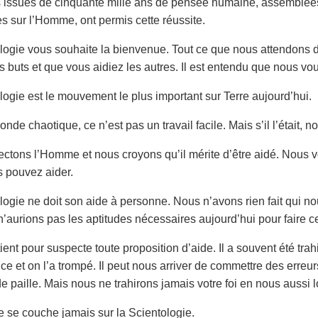
s issues de cinquante mille ans de pensée humaine, assemblées, 
s sur l’Homme, ont permis cette réussite.
logie vous souhaite la bienvenue. Tout ce que nous attendons 
s buts et que vous aidiez les autres. Il est entendu que nous vo
logie est le mouvement le plus important sur Terre aujourd’hui.
de chaotique, ce n’est pas un travail facile. Mais s’il l’était, 
ctons l’Homme et nous croyons qu’il mérite d’être aidé. Nous 
s pouvez aider.
logie ne doit son aide à personne. Nous n’avons rien fait qui no
n’aurions pas les aptitudes nécessaires aujourd’hui pour faire c
nt pour suspecte toute proposition d’aide. Il a souvent été trahi e
ance et on l’a trompé. Il peut nous arriver de commettre des err
de paille. Mais nous ne trahirons jamais votre foi en nous aussi
ne se couche jamais sur la Scientologie.