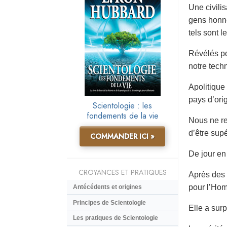
Une civili
gens honnê
tels sont l
Révélés po
notre tech
Apolitique
pays d’ori
Scientologie : les
fondements de la vie
Nous ne re
d’être supé
COMMANDER ICI »
De jour en
CROYANCES ET PRATIQUES
Après des 
pour l’Ho
Antécédents et origines
Principes de Scientologie
Elle a sur
Les pratiques de Scientologie