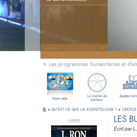
» Menu
Les programmes humanitaires et d’am
▼
Le chemin du
Applied Sch
Notre aide
bonheur
»
QU’EST-CE QUE LA SCIENTOLOGIE ?
»
CREDOS
LES B
LIVRES
Écrit par 