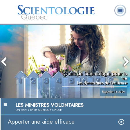
Québec
À
Qu’est-ce que la
Ministres
Foire aux
notre
L. Ron Hubbard
Livres
Scientologie ?
volontaires
questions
sujet
Outils de Scientologie pour la
vie
Les dynamiques de l’existence
Regarder la vidéo
LES MINISTRES VOLONTAIRES
ON
PEUT
Y FAIRE QUELQUE CHOSE
Apporter une aide efficace