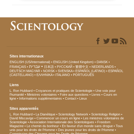
Sites internationaux
ENGLISH (US/International)
ENGLISH (United Kingdom)
DANSK
עברית
FRANÇAIS
日本語
РУССКИЙ
繁體中文
NEDERLANDS
DEUTSCH
MAGYAR
NORSK
SVENSKA
ESPAÑOL (LATINO)
ESPAÑOL
(CASTELLANO)
ΕΛΛΗΝΙΚA
ITALIANO
PORTUGUÊS
Liens
L. Ron Hubbard
Croyances et pratiques de Scientologie
Une voix pour
l’humanité
Ministres volontaires
Foire aux questions
Livres
Cours en
ligne
Informations supplémentaires
Contact
Lieux
Sites apparentés
L. Ron Hubbard
La Dianétique
Scientology Network
Scientology Religion
David Miscavige
Commencer un cours en ligne
Les ministres volontaires de
Scientologie
Association Internationale des Scientologues
Freedom
Magazine
Le chemin du bonheur
En faveur d’un monde sans drogue
Tous
unis pour les droits de l’Homme
Des jeunes pour les droits de l’Homme
Commission des Citoyens pour les Droits de l’Homme