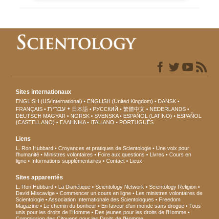
Sites internationaux
ENGLISH (US/International)
ENGLISH (United Kingdom)
DANSK
עברית
FRANÇAIS
日本語
РУССКИЙ
繁體中文
NEDERLANDS
DEUTSCH
MAGYAR
NORSK
SVENSKA
ESPAÑOL (LATINO)
ESPAÑOL
(CASTELLANO)
ΕΛΛΗΝΙΚA
ITALIANO
PORTUGUÊS
Liens
L. Ron Hubbard
Croyances et pratiques de Scientologie
Une voix pour
l’humanité
Ministres volontaires
Foire aux questions
Livres
Cours en
ligne
Informations supplémentaires
Contact
Lieux
Sites apparentés
L. Ron Hubbard
La Dianétique
Scientology Network
Scientology Religion
David Miscavige
Commencer un cours en ligne
Les ministres volontaires de
Scientologie
Association Internationale des Scientologues
Freedom
Magazine
Le chemin du bonheur
En faveur d’un monde sans drogue
Tous
unis pour les droits de l’Homme
Des jeunes pour les droits de l’Homme
Commission des Citoyens pour les Droits de l’Homme