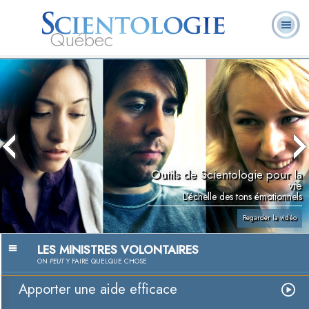
Québec
À
Qu’est-ce que la
Ministres
Foire aux
notre
L. Ron Hubbard
Livres
Scientologie ?
volontaires
questions
sujet
Outils de Scientologie pour la
vie
L’échelle des tons émotionnels
Regarder la vidéo
LES MINISTRES VOLONTAIRES
ON
PEUT
Y FAIRE QUELQUE CHOSE
Apporter une aide efficace