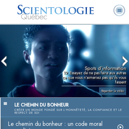
Québec
À
Qu’est-ce que la
Ministres
Foire aux
notre
L. Ron Hubbard
Livres
Scientologie ?
volontaires
questions
sujet
Spots d’information
19. Essayez de ne pas faire aux autres
ce que vous n’aimeriez pas qu’ils vous
fassent
Regarder la vidéo
LE CHEMIN DU BONHEUR
CRÉER UN MONDE FONDÉ SUR L’HONNÊTETÉ, LA CONFIANCE ET LE
RESPECT DE SOI
Le chemin du bonheur : un code moral