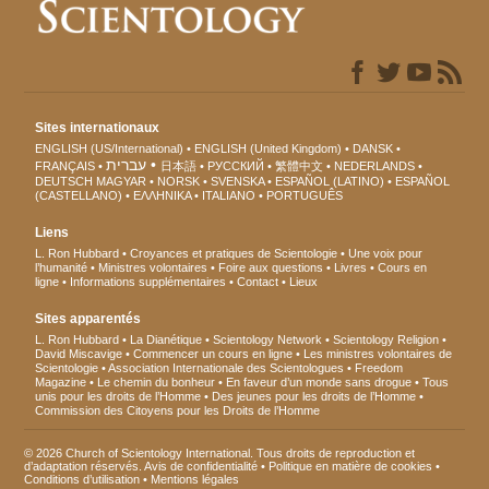
Sites internationaux
ENGLISH (US/International)
ENGLISH (United Kingdom)
DANSK
עברית
FRANÇAIS
日本語
РУССКИЙ
繁體中文
NEDERLANDS
DEUTSCH
MAGYAR
NORSK
SVENSKA
ESPAÑOL (LATINO)
ESPAÑOL
(CASTELLANO)
ΕΛΛΗΝΙΚA
ITALIANO
PORTUGUÊS
Liens
L. Ron Hubbard
Croyances et pratiques de Scientologie
Une voix pour
l’humanité
Ministres volontaires
Foire aux questions
Livres
Cours en
ligne
Informations supplémentaires
Contact
Lieux
Sites apparentés
L. Ron Hubbard
La Dianétique
Scientology Network
Scientology Religion
David Miscavige
Commencer un cours en ligne
Les ministres volontaires de
Scientologie
Association Internationale des Scientologues
Freedom
Magazine
Le chemin du bonheur
En faveur d’un monde sans drogue
Tous
unis pour les droits de l’Homme
Des jeunes pour les droits de l’Homme
Commission des Citoyens pour les Droits de l’Homme
© 2026 Church of Scientology International. Tous droits de reproduction et
d’adaptation réservés.
Avis de confidentialité
•
Politique en matière de cookies
•
Conditions d’utilisation
•
Mentions légales