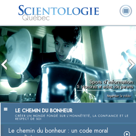
Québec
À
Qu’est-ce que la
Ministres
Foire aux
notre
L. Ron Hubbard
Livres
Scientologie ?
volontaires
questions
sujet
Spots d’information
5. Honorez et aidez vos parents
Regarder la vidéo
LE CHEMIN DU BONHEUR
CRÉER UN MONDE FONDÉ SUR L’HONNÊTETÉ, LA CONFIANCE ET LE
RESPECT DE SOI
Le chemin du bonheur : un code moral