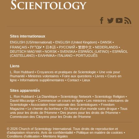
Sites internationaux
ENGLISH (US/International)
ENGLISH (United Kingdom)
DANSK
עברית
FRANÇAIS
日本語
РУССКИЙ
繁體中文
NEDERLANDS
DEUTSCH
MAGYAR
NORSK
SVENSKA
ESPAÑOL (LATINO)
ESPAÑOL
(CASTELLANO)
ΕΛΛΗΝΙΚA
ITALIANO
PORTUGUÊS
Liens
L. Ron Hubbard
Croyances et pratiques de Scientologie
Une voix pour
l’humanité
Ministres volontaires
Foire aux questions
Livres
Cours en
ligne
Informations supplémentaires
Contact
Lieux
Sites apparentés
L. Ron Hubbard
La Dianétique
Scientology Network
Scientology Religion
David Miscavige
Commencer un cours en ligne
Les ministres volontaires de
Scientologie
Association Internationale des Scientologues
Freedom
Magazine
Le chemin du bonheur
En faveur d’un monde sans drogue
Tous
unis pour les droits de l’Homme
Des jeunes pour les droits de l’Homme
Commission des Citoyens pour les Droits de l’Homme
© 2026 Church of Scientology International. Tous droits de reproduction et
d’adaptation réservés.
Avis de confidentialité
•
Politique en matière de cookies
•
Conditions d’utilisation
•
Mentions légales