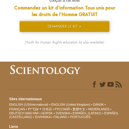
conçus à cet effet
Commandez un kit d’information Tous unis pour
les droits de l’Homme GRATUIT
DEMANDER LE KIT »
(Youth for Human Rights education kit also available)
Sites internationaux
ENGLISH (US/International)
ENGLISH (United Kingdom)
DANSK
עברית
FRANÇAIS
日本語
РУССКИЙ
繁體中文
NEDERLANDS
DEUTSCH
MAGYAR
NORSK
SVENSKA
ESPAÑOL (LATINO)
ESPAÑOL
(CASTELLANO)
ΕΛΛΗΝΙΚA
ITALIANO
PORTUGUÊS
Liens