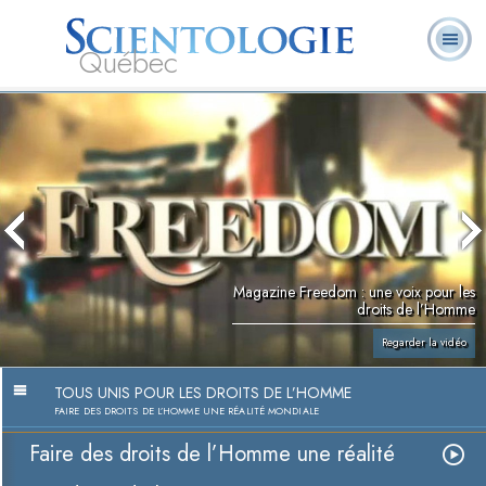
Québec
À
Qu’est-ce que la
Ministres
Foire aux
notre
L. Ron Hubbard
Livres
Scientologie ?
volontaires
questions
sujet
Magazine Freedom : une voix pour les
droits de l’Homme
Regarder la vidéo
TOUS UNIS POUR LES DROITS DE L’HOMME
FAIRE DES DROITS DE L’HOMME UNE RÉALITÉ MONDIALE
Faire des droits de l’Homme une réalité