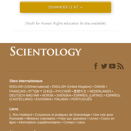
DEMANDER LE KIT »
(Youth for Human Rights education kit also available)
Sites internationaux
ENGLISH (US/International)
ENGLISH (United Kingdom)
DANSK
עברית
FRANÇAIS
日本語
РУССКИЙ
繁體中文
NEDERLANDS
DEUTSCH
MAGYAR
NORSK
SVENSKA
ESPAÑOL (LATINO)
ESPAÑOL
(CASTELLANO)
ΕΛΛΗΝΙΚA
ITALIANO
PORTUGUÊS
Liens
L. Ron Hubbard
Croyances et pratiques de Scientologie
Une voix pour
l’humanité
Ministres volontaires
Foire aux questions
Livres
Cours en
ligne
Informations supplémentaires
Contact
Lieux