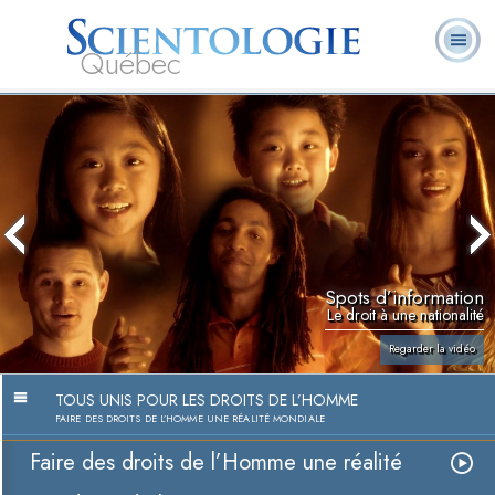
Québec
À
Qu’est-ce que la
Ministres
Foire aux
notre
L. Ron Hubbard
Livres
Scientologie ?
volontaires
questions
sujet
Spots d’information
Le droit à une nationalité
Regarder la vidéo
TOUS UNIS POUR LES DROITS DE L’HOMME
FAIRE DES DROITS DE L’HOMME UNE RÉALITÉ MONDIALE
Faire des droits de l’Homme une réalité