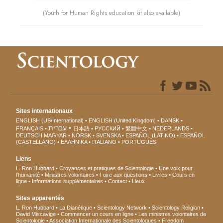
(Youth for Human Rights education kit also available)
Sites internationaux
ENGLISH (US/International)
ENGLISH (United Kingdom)
DANSK
עברית
FRANÇAIS
日本語
РУССКИЙ
繁體中文
NEDERLANDS
DEUTSCH
MAGYAR
NORSK
SVENSKA
ESPAÑOL (LATINO)
ESPAÑOL
(CASTELLANO)
ΕΛΛΗΝΙΚA
ITALIANO
PORTUGUÊS
Liens
L. Ron Hubbard
Croyances et pratiques de Scientologie
Une voix pour
l’humanité
Ministres volontaires
Foire aux questions
Livres
Cours en
ligne
Informations supplémentaires
Contact
Lieux
Sites apparentés
L. Ron Hubbard
La Dianétique
Scientology Network
Scientology Religion
David Miscavige
Commencer un cours en ligne
Les ministres volontaires de
Scientologie
Association Internationale des Scientologues
Freedom