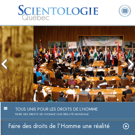
Québec
À
Qu’est-ce que la
Ministres
Foire aux
notre
L. Ron Hubbard
Livres
Scientologie ?
volontaires
questions
sujet
Faire des droits de l’Homme une
réalité
Regarder la vidéo
TOUS UNIS POUR LES DROITS DE L’HOMME
FAIRE DES DROITS DE L’HOMME UNE RÉALITÉ MONDIALE
Faire des droits de l’Homme une réalité