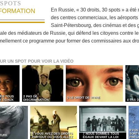
SPOTS
En Russie, « 30 droits, 30 spots » a été
NFORMATION
des centres commerciaux, les aéroports 
Saint-Pétersbourg, des cinémas et des g
nale des médiateurs de Russie, qui défend les citoyens contre le
mellement ce programme pour former des commissaires aux dro
UR UN SPOT POUR VOIR LA VIDÉO
ES TOUS
2 PAS DE
3 LE DROIT DE VIVRE
ET ÉGAUX
DISCRIMINATION
4 PAS 
8 VOS
6 VOUS AVEZ DES DROITS
7 NOUS SOMMES TOUS
SONT
RTURE
PARTOUT OÙ VOUS ALLEZ
ÉGAUX DEVANT LA LOI
PAR LA