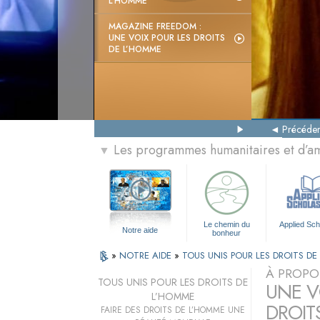
L’HOMME
MAGAZINE FREEDOM :
UNE VOIX POUR LES DROITS
DE L’HOMME
Précéden
Les programmes humanitaires et d’am
▼
Le chemin du
Applied Sch
Notre aide
bonheur
»
NOTRE AIDE
»
TOUS UNIS POUR LES DROITS D
À PROPO
TOUS UNIS POUR LES DROITS DE
UNE VO
L’HOMME
DROIT
FAIRE DES DROITS DE L’HOMME UNE