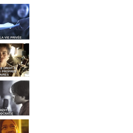
 LA VIE PRIVÉE
LE DROIT À
S PROPRES
AIRES
DROIT À
MOCRATIE