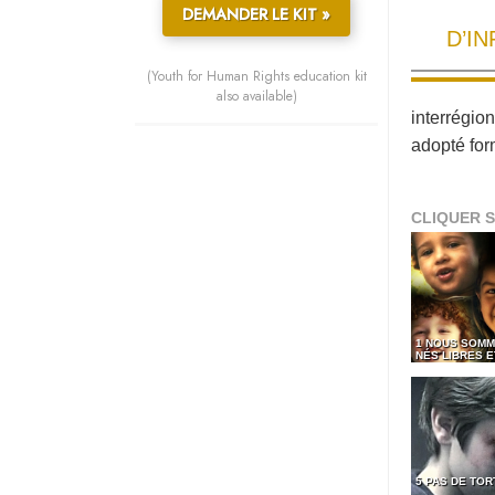
DEMANDER LE KIT »
D’I
(Youth for Human Rights education kit
also available)
interrégio
adopté for
CLIQUER S
1 NOUS SOMM
NÉS LIBRES 
5 PAS DE TO