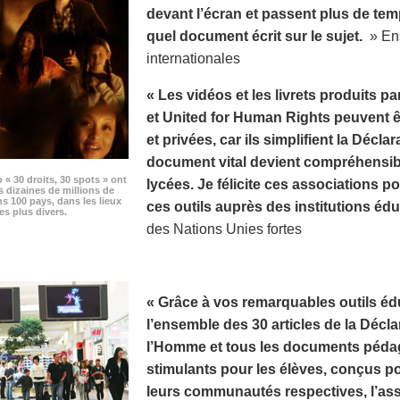
devant l’écran et passent plus de te
quel document écrit sur le sujet.
» Ens
internationales
« Les vidéos et les livrets produits p
et United for Human Rights peuvent êt
et privées, car ils simplifient la Décla
document vital devient compréhensibl
o « 30 droits, 30 spots » ont
lycées. Je félicite ces associations pou
s dizaines de millions de
s 100 pays, dans les lieux
ces outils auprès des institutions édu
es plus divers.
des Nations Unies fortes
« Grâce à vos remarquables outils édu
l’ensemble des 30 articles de la Décla
l’Homme et tous les documents pédag
stimulants pour les élèves, conçus p
leurs communautés respectives, l’as