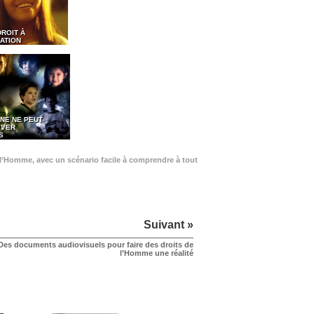
DROIT À
ATION
NE NE PEUT
EVER
S
de l’Homme, avec un scénario facile à comprendre à tout
Suivant »
Des documents audiovisuels pour faire des droits de
l’Homme une réalité