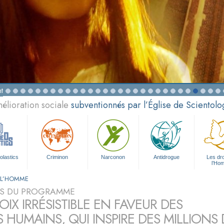
t
élioration sociale
subventionnés par l’Église de Scientolo
olastics
Criminon
Narconon
Antidrogue
Les dro
l’Ho
E L’HOMME
S DU PROGRAMME
IX IRRÉSISTIBLE EN FAVEUR DES
S HUMAINS, QUI INSPIRE DES MILLION