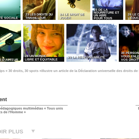
25 DE LA
NOURRITURE ET
23 LES DROITS DU
24 LE DROIT DE
26 LE 
UN ABRI
TÉ SOCIALE
TRAVAILLEUR
JOUER
L’ÉDUC
POUR TOUS
30 PERSON
28 UN MONDE
VOUS ENL
29 LA RESPONSABILITÉ
LIBRE ET ÉQUITABLE
S D’AUTEUR
VOS DROIT
ps « 30 droits, 30 spots »illustre un article de la Déclaration universelle des droits 
ent
édagogiques multimédias « Tous unis
its de l’Homme »
IR PLUS