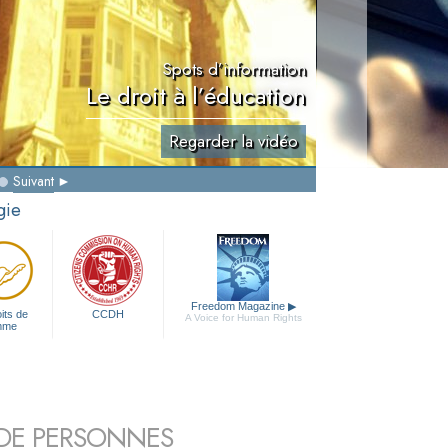
Spots d’information
Le droit à l’éducation
Regarder la vidéo
Suivant
gie
Freedom Magazine
▶
its de
CCDH
A Voice for Human Rights
mme
S DE PERSONNES