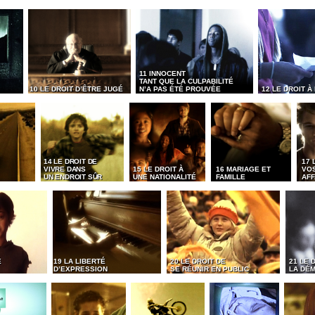
11 INNOCENT
TANT QUE LA CULPABILITÉ
10 LE DROIT D’ÊTRE JUGÉ
N’A PAS ÉTÉ PROUVÉE
12 LE DROIT À
14 LE DROIT DE
17 
VIVRE DANS
15 LE DROIT À
16 MARIAGE ET
VO
UN ENDROIT SÛR
UNE NATIONALITÉ
FAMILLE
AFF
É
19 LA LIBERTÉ
20 LE DROIT DE
21 LE 
D’EXPRESSION
SE RÉUNIR EN PUBLIC
LA DÉ