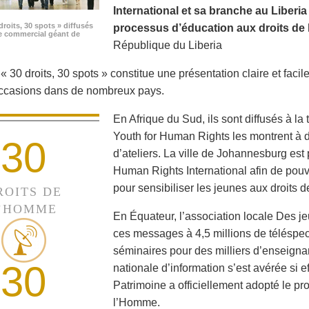
International et sa branche au Liberi
droits, 30 spots » diffusés
processus d’éducation aux droits de 
e commercial géant de
République du Liberia
 30 droits, 30 spots » constitue une présentation claire et facile
occasions dans de nombreux pays.
En Afrique du Sud, ils sont diffusés à la
Youth for Human Rights les montrent à de
30
d’ateliers. La ville de Johannesburg est 
Human Rights International afin de pouvo
pour sensibiliser les jeunes aux droits 
ROITS DE
’HOMME
En Équateur, l’association locale Des je
ces messages à 4,5 millions de téléspec
séminaires pour des milliers d’enseigna
30
nationale d’information s’est avérée si e
Patrimoine a officiellement adopté le p
l’Homme.