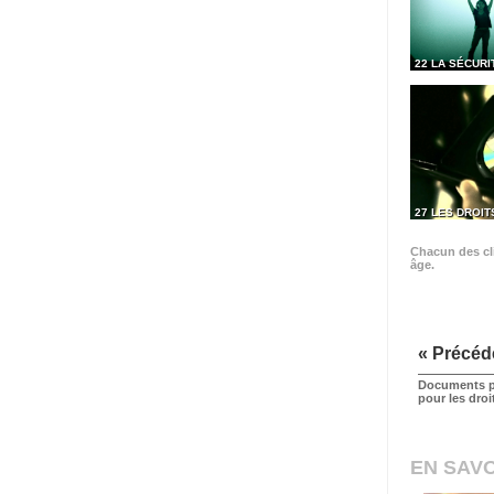
22 LA SÉCURI
27 LES DROIT
Chacun des cli
âge.
« Précéd
Documents p
pour les dro
EN SAVO